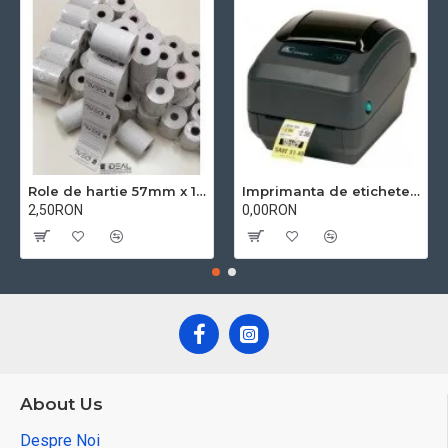
Role de hartie 57mm x 18m BPA free
Imprimanta de etichete Zebra GK420T
2,50RON
0,00RON
About Us
Despre Noi